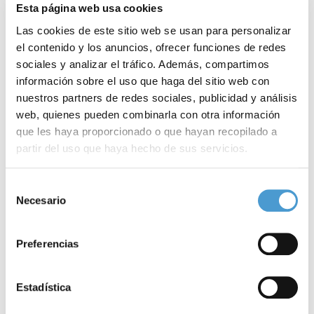
Esta página web usa cookies
Las cookies de este sitio web se usan para personalizar
el contenido y los anuncios, ofrecer funciones de redes
sociales y analizar el tráfico. Además, compartimos
información sobre el uso que haga del sitio web con
nuestros partners de redes sociales, publicidad y análisis
web, quienes pueden combinarla con otra información
que les haya proporcionado o que hayan recopilado a
partir del uso que haya hecho de sus servicios.
Tomás Fajardo (Cardioalianza): «Se...
C
Para más información puede acceder a nuestra
política
Selección
de cookies
.
Necesario
de
consentimiento
02 JULIO, 2025
ENTREVISTAS
02
Preferencias
Estadística