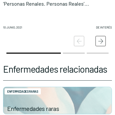
‘Personas Renales. Personas Reales’...
L
10 JUNIO, 2021
DE INTERÉS
09
Enfermedades relacionadas
ENFERMEDADES RARAS
Enfermedades raras