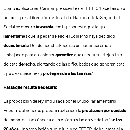
Como explica Juan Carrión, presidente de FEDER, “hace tan solo
un mes que la Dirección del Instituto Nacional de la Seguridad
Social se mostró
favorable
con la propuesta, por lo que
lamentamos
que, a pesar de ello, el Gobierno haya decidido
desestimarla
. Desde nuestra Federación continuaremos
trabajando para establecer
garantías
que aseguren el ejercicio
de este
derecho
, alertando de las dificultades que generan este
tipo de situaciones y
protegiendo a las familias
”.
Hasta que resulte necesario
La proposición de ley, impulsada por el Grupo Parlamentario
Popular del Senado, proponía extender la
prestación por cuidado
de menores con cáncer u otra enfermedad grave de los 18
a los
26 años
. Una ampliación que, a juicio de FEDER, debe ir más allá