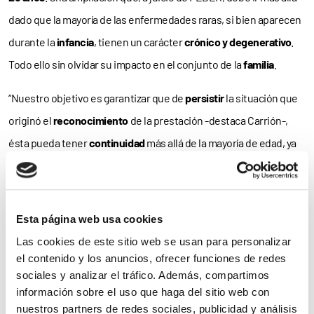
dado que la mayoría de las enfermedades raras, si bien aparecen
durante la
infancia
, tienen un carácter
crónico y degenerativo
.
Todo ello sin olvidar su impacto en el conjunto de la
familia
.
“Nuestro objetivo es garantizar que de
persistir
la situación que
originó el
reconocimiento
de la prestación -destaca Carrión-,
ésta pueda tener
continuidad
más allá de la mayoría de edad, ya
que es precisamente entonces cuando puede ser más necesario
el
subsidio
para los
padres
, los cuales han de hacer frente a los
cuidados de un hijo con una
enfermedad degenerativa
”.
Esta página web usa cookies
Las cookies de este sitio web se usan para personalizar
No en vano, la prestación viene a cubrir la
pérdida de ingresos
el contenido y los anuncios, ofrecer funciones de redes
que sufren los progenitores al tener que reducir su jornada
sociales y analizar el tráfico. Además, compartimos
laboral para prestar los cuidados
directos, continuos y
información sobre el uso que haga del sitio web con
nuestros partners de redes sociales, publicidad y análisis
permanentes
que requieren la enfermedad grave de sus hijos.