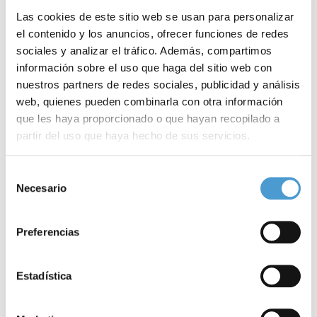
Las cookies de este sitio web se usan para personalizar
el contenido y los anuncios, ofrecer funciones de redes
sociales y analizar el tráfico. Además, compartimos
información sobre el uso que haga del sitio web con
nuestros partners de redes sociales, publicidad y análisis
web, quienes pueden combinarla con otra información
que les haya proporcionado o que hayan recopilado a
partir del uso que haya hecho de sus servicios.
Proteger la espalda desde la infancia:...
C
Para más información puede acceder a nuestra
política
Selección
de cookies
.
Necesario
de
consentimiento
19 SEPTIEMBRE, 2025
AL DÍA
19
Preferencias
Estadística