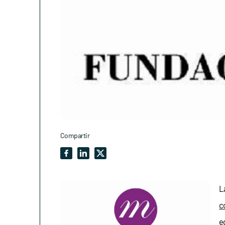
Compartir
L
c
e