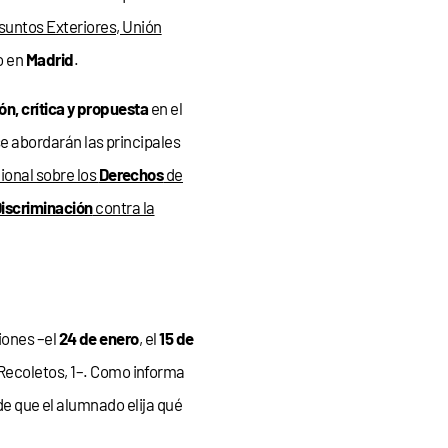
Asuntos Exteriores, Unión
o en
Madrid
.
ón, crítica y propuesta
en el
se abordarán las principales
ional sobre los
Derechos
de
iscriminación
contra la
iones –el
24 de enero
, el
15 de
 Recoletos, 1–. Como informa
de que el alumnado elija qué