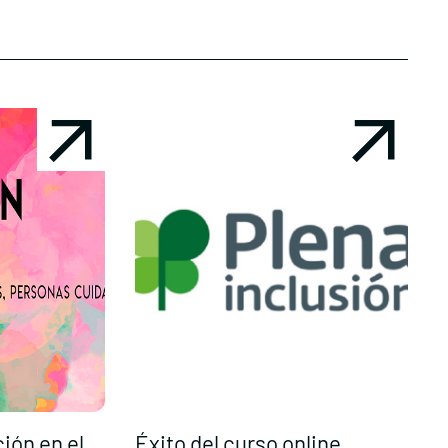
ción en el
Éxito del curso online
S