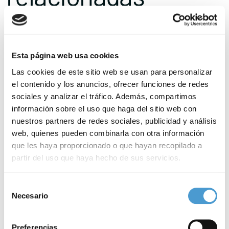
Esta página web usa cookies
Las cookies de este sitio web se usan para personalizar
el contenido y los anuncios, ofrecer funciones de redes
sociales y analizar el tráfico. Además, compartimos
información sobre el uso que haga del sitio web con
nuestros partners de redes sociales, publicidad y análisis
web, quienes pueden combinarla con otra información
que les haya proporcionado o que hayan recopilado a
partir del uso que haya hecho de sus servicios.
Para más información puede acceder a nuestra
política
Selección
de cookies
.
Necesario
de
consentimiento
Se calcula que los casos de ictus...
E
Preferencias