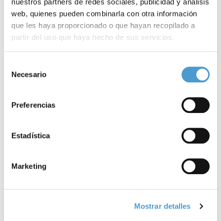
nuestros partners de redes sociales, publicidad y análisis
web, quienes pueden combinarla con otra información
que les haya proporcionado o que hayan recopilado a
partir del uso que haya hecho de sus servicios.
Noticias
Para más información puede acceder a nuestra
política
Selección
relacionadas
de cookies
.
Necesario
de
consentimiento
Preferencias
Estadística
Conócenos
Explora
Asociaciones
Marketing
Actualidad
Nuestros premios
Accede al apartado personal de asociaciones
Mostrar detalles