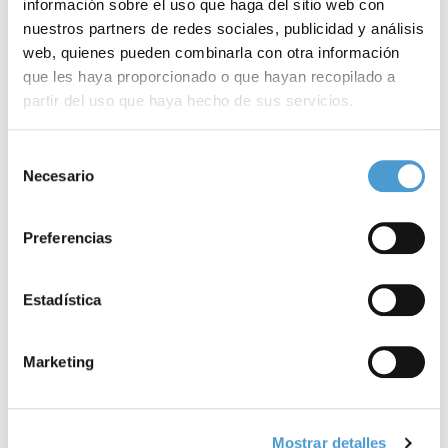
relacionadas
información sobre el uso que haga del sitio web con
nuestros partners de redes sociales, publicidad y análisis
web, quienes pueden combinarla con otra información
que les haya proporcionado o que hayan recopilado a
partir del uso que haya hecho de sus servicios.
Para más información puede acceder a nuestra
política
Selección
de cookies
.
Necesario
de
consentimiento
Preferencias
Estadística
Marketing
Mostrar detalles