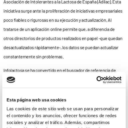
Asociación de Intolerantes a la Lactosa de España (Adilac). Esta
iniciativa surge ante la proliferación de iniciativas empresariales
poco fiables o rigurosas en su ejecución y actualización. Al
tratarse de un aplicación online permite que, a diferencia de
otros directorios de productos realizados en papel -que quedan
desactualizados rápidamente-, los datos se puedan actualizar
constantemente sin problemas.
Infolactosa se ha convertido en el buscador de referencia de
productos sin lactosa para el intolerante a la lactosa en España.
Infolactosa tiene actualmente en su base de datos más de 500
marcas comerciales y más de 3.500 productos catalogados.
Esta página web usa cookies
Las cookies de este sitio web se usan para personalizar
Noticias
el contenido y los anuncios, ofrecer funciones de redes
sociales y analizar el tráfico. Además, compartimos