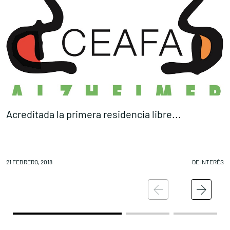
Acreditada la primera residencia libre...
I
21 FEBRERO, 2018
DE INTERÉS
20