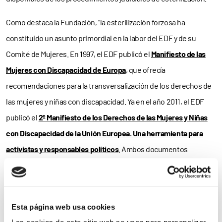
Como destaca la Fundación, “la esterilización forzosa ha
constituido un asunto primordial en la labor del EDF y de su
Comité de Mujeres. En 1997, el EDF publicó el
Manifiesto de las
Mujeres con Discapacidad de Europa
, que ofrecía
recomendaciones para la transversalización de los derechos de
las mujeres y niñas con discapacidad. Ya en el año 2011, el EDF
publicó el
2º Manifiesto de los Derechos de las Mujeres y Niñas
con Discapacidad de la Unión Europea. Una herramienta para
activistas y responsables políticos
. Ambos documentos
constituyen instrumentos clave para asegurar el
pleno respeto
de los derechos de las mujeres y niñas con discapacidad en la
práctica, incluyendo el derecho de cada una a adoptar sus
Esta página web usa cookies
propias decisiones, los
derechos reproductivos
, y el derecho a la