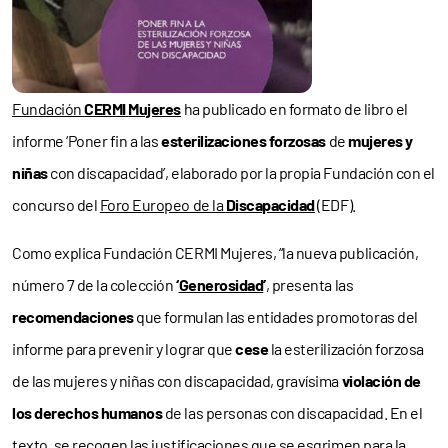
Fundación
CERMI
Mujeres
ha publicado en formato de libro el
informe ‘Poner fin a las
esterilizaciones forzosas
de
mujeres y
niñas
con discapacidad’, elaborado por la propia Fundación con el
concurso del
Foro Europeo de la
Discapacidad
(EDF).
Como explica Fundación CERMI Mujeres, “la nueva publicación,
número 7 de la colección
‘
Generosidad
’
, presenta las
recomendaciones
que formulan las entidades promotoras del
informe para prevenir y lograr que
cese
la esterilización forzosa
de las mujeres y niñas con discapacidad, gravísima
violación de
los derechos humanos
de las personas con discapacidad. En el
texto, se recogen las justificaciones que se esgrimen para la