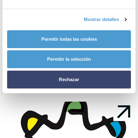
– A día de hoy,
91 asociaciones de pacientes dedicadas a la
discapacidad y a la dependencia
son ya miembros activos de
Mostrar detalles
Somos Pacientes. ¿Y la tuya?
Permitir todas las cookies
Noticias
Permitir la selección
relacionadas
Rechazar