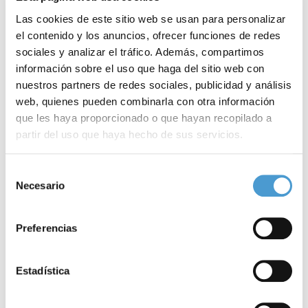
farmacéuticas, y bajo la presidencia del secretario general de
Las cookies de este sitio web se usan para personalizar
Sanidad y Consumo, Javier Castrodeza.
el contenido y los anuncios, ofrecer funciones de redes
sociales y analizar el tráfico. Además, compartimos
Somos Pacientes (
www.somospacientes.com
) es una iniciativa
información sobre el uso que haga del sitio web con
nuestros partners de redes sociales, publicidad y análisis
puesta en marcha para generar una comunidad online de
web, quienes pueden combinarla con otra información
asociaciones de pacientes y personas con discapacidad, que
que les haya proporcionado o que hayan recopilado a
reúne ya a
más de 1.700 entidades
, y que ofrece un espacio
partir del uso que haya hecho de sus servicios.
compartido de información, participación, formación, servicios y
Para más información puede acceder a nuestra
política
Selección
trabajo colaborativo a todas estas organizaciones.
de cookies
.
Necesario
de
consentimiento
Más información en
www.farmaindustria.es
y
Preferencias
www.somospacientes.com
.
Estadística