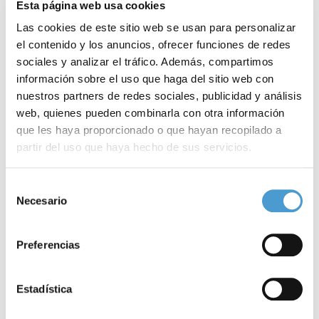
Esta página web usa cookies
Las cookies de este sitio web se usan para personalizar
el contenido y los anuncios, ofrecer funciones de redes
sociales y analizar el tráfico. Además, compartimos
información sobre el uso que haga del sitio web con
nuestros partners de redes sociales, publicidad y análisis
web, quienes pueden combinarla con otra información
que les haya proporcionado o que hayan recopilado a
partir del uso que haya hecho de sus servicios.
Casi la mitad de las personas con...
Q
Para más información puede acceder a nuestra
política
Selección
de cookies
.
Necesario
de
consentimiento
19 SEPTIEMBRE, 2025
AL DÍA
18
Preferencias
Estadística