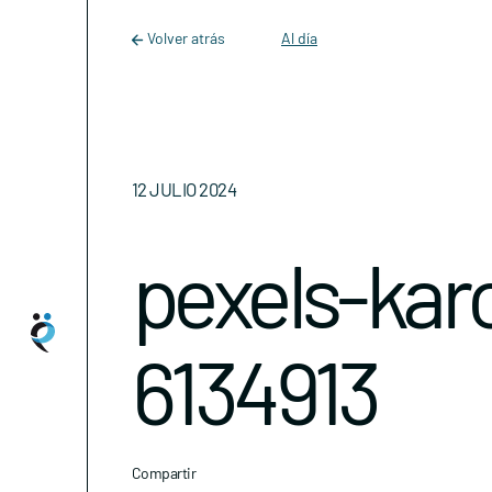
Main Navigation
Skip to content
Volver atrás
Al día
12 JULIO 2024
pexels-kar
6134913
Compartir