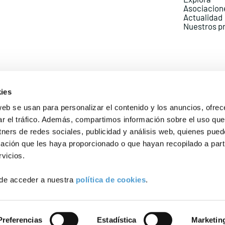
Asociacion
Actualidad
Nuestros p
ies
web se usan para personalizar el contenido y los anuncios, ofrec
ar el tráfico. Además, compartimos información sobre el uso que
Política de Privacidad
Política de Cookies
Aviso lega
tners de redes sociales, publicidad y análisis web, quienes pue
ación que les haya proporcionado o que hayan recopilado a parti
vicios.
de acceder a nuestra
política de cookies
.
Preferencias
Estadística
Marketin