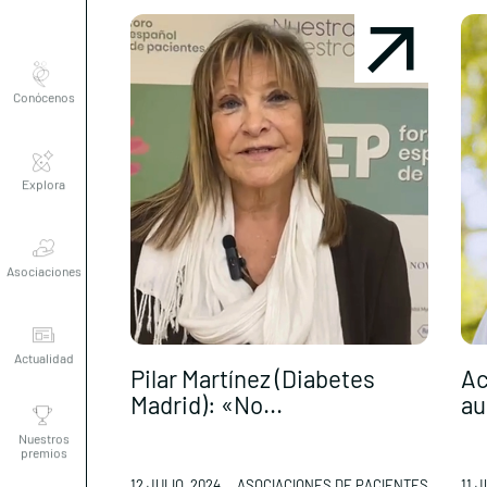
Conócenos
Explora
Asociaciones
Actualidad
Pilar Martínez (Diabetes
Ac
Madrid): «No...
au
Nuestros
premios
12 JULIO, 2024
ASOCIACIONES DE PACIENTES
11 J