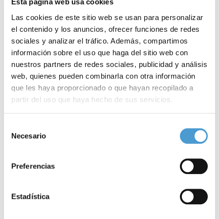
años después,
la federación cuenta ya con 45 asociaciones
Esta página web usa cookies
repartidas por España, aglutinando de esta forma a más de
Las cookies de este sitio web se usan para personalizar
el contenido y los anuncios, ofrecer funciones de redes
12.000 asociados
.
sociales y analizar el tráfico. Además, compartimos
información sobre el uso que haga del sitio web con
Su principal objetivo y la base de su filosofía de trabajo es la
nuestros partners de redes sociales, publicidad y análisis
mejora de la calidad de vida de los afectados y sus familias
. Para
web, quienes pueden combinarla con otra información
cumplirlo trabaja desde diferentes proyectos que abarcan toda
que les haya proporcionado o que hayan recopilado a
partir del uso que haya hecho de sus servicios.
la problemática de los afectados y apuesta fuertemente por la
investigación de la enfermedad de Parkinson.
Para más información puede acceder a nuestra
política
Selección
de cookies
.
Necesario
de
La Federación Española de Párkinson cuenta con proyectos
consentimiento
relacionados con la investigación, con la formación e
Preferencias
información, con la vertiente lúdica, con el medio y la naturaleza,
con la rehabilitación, o con el apoyo al familiar, entre otros. Todos
Estadística
los proyectos que desarrolla llegan, finalmente, a mejorar la vida