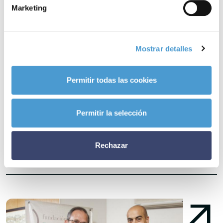
del afectado ya sea a través de la formación de cuidadores,
Marketing
potenciando la investigación u ofreciendo a los afectados
terapias rehabilitadoras como la fisioterapia, la logopedia,
terapia ocupacional, atención psicológica, etc;
brindándoles las
Mostrar detalles
herramientas necesarias para disminuir el impacto físico y
psicológico que tiene la enfermedad
.
Permitir todas las cookies
Noticias
Permitir la selección
relacionadas
Rechazar