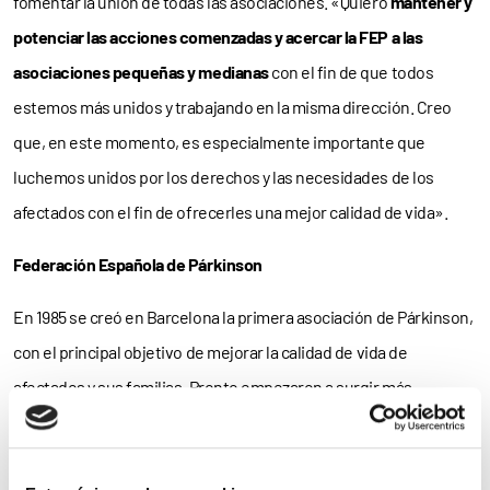
fomentar la unión de todas las asociaciones. «Quiero
mantener y
potenciar las acciones comenzadas y acercar la FEP a las
asociaciones pequeñas y medianas
con el fin de que todos
estemos más unidos y trabajando en la misma dirección. Creo
que, en este momento, es especialmente importante que
luchemos unidos por los derechos y las necesidades de los
afectados con el fin de ofrecerles una mejor calidad de vida».
Federación Española de Párkinson
En 1985 se creó en Barcelona la primera asociación de Párkinson,
con el principal objetivo de mejorar la calidad de vida de
afectados y sus familias. Pronto empezaron a surgir más
asociaciones en diferentes puntos, hasta que en noviembre de
1996 se constituyó la Federación Española de Párkinson. Quince