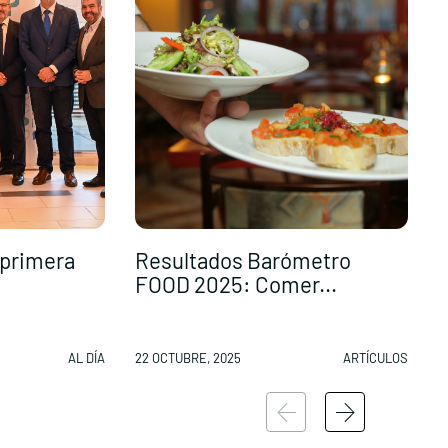
 primera
Resultados Barómetro
FOOD 2025: Comer...
e
AL DÍA
22 OCTUBRE, 2025
ARTÍCULOS
2