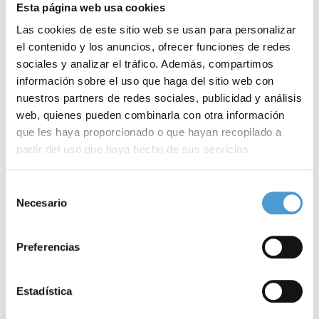
Esta página web usa cookies
Las cookies de este sitio web se usan para personalizar
el contenido y los anuncios, ofrecer funciones de redes
sociales y analizar el tráfico. Además, compartimos
información sobre el uso que haga del sitio web con
nuestros partners de redes sociales, publicidad y análisis
web, quienes pueden combinarla con otra información
que les haya proporcionado o que hayan recopilado a
partir del uso que haya hecho de sus servicios.
La contaminación mata cada año a...
A
Para más información puede acceder a nuestra
política
Selección
de cookies
.
Necesario
de
consentimiento
19 SEPTIEMBRE, 2022
ASOCIACIONES DE PACIENTES
18
Preferencias
Estadística