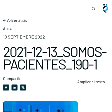
Main Navigation
Skip to content
Volver atrás
Al día
19 SEPTIEMBRE 2022
2021-12-13_SOMOS-
PACIENTES_190-1
Compartir
Ampliar el texto