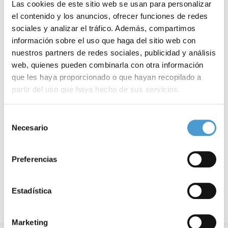
Las cookies de este sitio web se usan para personalizar
el contenido y los anuncios, ofrecer funciones de redes
sociales y analizar el tráfico. Además, compartimos
información sobre el uso que haga del sitio web con
nuestros partners de redes sociales, publicidad y análisis
web, quienes pueden combinarla con otra información
que les haya proporcionado o que hayan recopilado a
El 85% de los médicos españoles está...
E
partir del uso que haya hecho de sus servicios.
Para más información puede acceder a nuestra
política
Selección
de cookies
.
Necesario
de
18 AGOSTO, 2019
DE INTERÉS
17
consentimiento
Preferencias
Estadística
Marketing