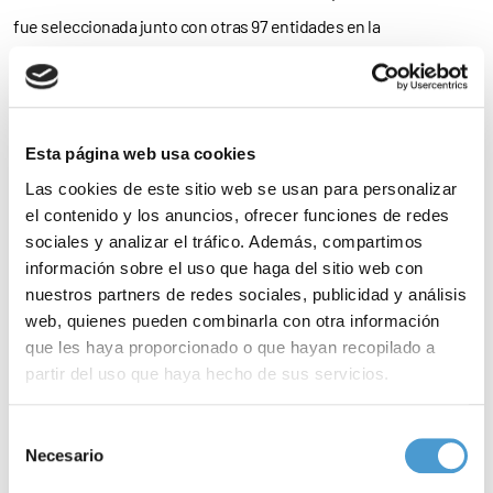
fue seleccionada junto con otras 97 entidades en la
Convocatoria de proyectos 2024, financiada gracias a las
donaciones de la Gala Inocente, Inocente, emitida en TVE en
diciembre de 2023, que recaudó más de 1.250.000 euros.
Esta página web usa cookies
“La investigación nunca va todo lo rápido que querríamos las
Las cookies de este sitio web se usan para personalizar
el contenido y los anuncios, ofrecer funciones de redes
familias», ha señalado Patxi Villén, presidente de Aefat. Y añade:
sociales y analizar el tráfico. Además, compartimos
«Pero agradecemos enormemente el apoyo a entidades como
información sobre el uso que haga del sitio web con
Fundación FEDER y Fundación Inocente Inocente por estas
nuestros partners de redes sociales, publicidad y análisis
web, quienes pueden combinarla con otra información
iniciativas porque nos dan esperanza”.
que les haya proporcionado o que hayan recopilado a
partir del uso que haya hecho de sus servicios.
La investigación en ataxia telangiectasia
Para más información puede acceder a nuestra
política
Selección
En la actualidad, Aefat está
cofinanciando 8
proyectos de
de cookies
.
Necesario
de
investigación
nacionales e internacionales, en colaboración con
consentimiento