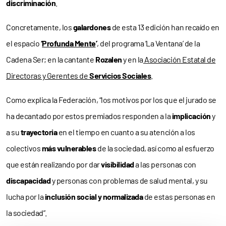
discriminación
.
Concretamente, los
galardones
de esta 13 edición han recaído en
el espacio
‘
Profunda Mente
’
, del programa ‘La Ventana’ de la
Cadena Ser; en la cantante
Rozalen
y en la
Asociación Estatal de
Directoras y Gerentes de
Servicios Sociales
.
Como explica la Federación, “los motivos por los que el jurado se
ha decantado por estos premiados responden a la
implicación
y
a su
trayectoria
en el tiempo en cuanto a su atención a los
colectivos
más vulnerables
de la sociedad, así como al esfuerzo
que están realizando por dar
visibilidad
a las personas con
discapacidad
y personas con problemas de salud mental, y su
lucha por la
inclusión social y normalizada
de estas personas en
la sociedad”.