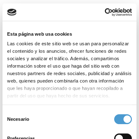
Comprometidos con la salud mental
Incluido en el programa ‘La Ventana’ que dirige
Carles Francino
,
‘Profunda Mente’ nació en noviembre de 2021 como un espacio
Esta página web usa cookies
dedicado a la salud mental y a partir de los efectos que sobre la
Las cookies de este sitio web se usan para personalizar
misma ha tenido la
pandemia
. Un espacio merecedor del premio
el contenido y los anuncios, ofrecer funciones de redes
sociales y analizar el tráfico. Además, compartimos
por, según dictamina el jurado, “su aportación a una
visión más
información sobre el uso que haga del sitio web con
normalizadora
de la salud mental y por su repercusión en un
nuestros partners de redes sociales, publicidad y análisis
amplio espectro de la población, aportando un enfoque
web, quienes pueden combinarla con otra información
que les haya proporcionado o que hayan recopilado a
profesional, positivo, preventivo y desestigmatizante
”.
partir del uso que haya hecho de sus servicios.
Por su parte, los galardones también reconocen a la cantante
Para más información puede acceder a nuestra
política
Selección
Rozalen por, como reza el acta del jurado, “su demostrada
de cookies
.
Necesario
de
implicación
con toda la problemática de carácter social y su
consentimiento
especial aportación en la
prevención del suicidio
a través de su
Preferencias