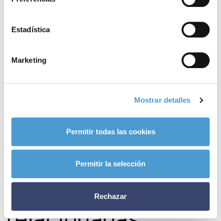
canción
‘Agarrarte a la vida’
”.
Estadística
Finalmente, el último galardón ha recaído en la Asociación
Estatal de
Directoras y Gerentes
de Servicios Sociales en
Marketing
reconocimiento a su “carácter
profesional y reivindicativo
,
aportando un
análisis riguroso y neutral
del sistema de servicios
sociales y los
recursos
existentes”.
Mostrar detalles
– A día de hoy,
331 asociaciones de pacientes dedicadas a los
Permitir todas las cookies
trastornos mentales
ya son miembros activos de Somos
Pacientes. ¿Y la tuya?
Permitir la selección
Noticias
Rechazar
relacionadas