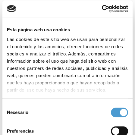
Esta página web usa cookies
Las cookies de este sitio web se usan para personalizar
el contenido y los anuncios, ofrecer funciones de redes
sociales y analizar el tráfico. Además, compartimos
información sobre el uso que haga del sitio web con
nuestros partners de redes sociales, publicidad y análisis
web, quienes pueden combinarla con otra información
que les haya proporcionado o que hayan recopilado a
partir del uso que haya hecho de sus servicios.
Para más información puede acceder a nuestra
política
Selección
de cookies
.
Necesario
de
consentimiento
Cuento frente a la violencia contra la...
A
Preferencias