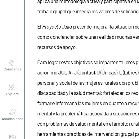
aplica una metodología activa y participativa e
trabajo grupal que integra los valores de solidarid
El
Proyecto Julia
pretende mejorar la situación de
como concienciar sobre una realidad muchas veces
recursos de apoyo.
Conócenos
Para lograr estos objetivos se imparten talleres 
acrónimo JULIA: J (Juntas), U (Únicas), L (Libres),
personal y social de las mujeres rurales con probl
Explora
discapacidad y la salud mental; fortalecer los re
formar e informar a las mujeres en cuanto a recurs
Asociaciones
mental y la problemática asociada a situaciones
con problemas de salud mental en el ámbito rural
Actualidad
herramientas prácticas de intervención grupal p