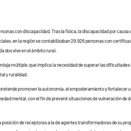
ersonas con discapacidad. Tras la física, la discapacidad por causa
ciales, en la región se contabilizaban 29.926 personas con certifi
a dos vive en el ámbito rural.
taja múltiple, que implica la necesidad de superar las dificultades
al y ruralidad.
pretende promover la autonomía, el empoderamiento y fortalecer un
ad mental, con el fin de prevenir situaciones de vulneración de der
a posición de receptoras a la de agentes transformadoras de su prop