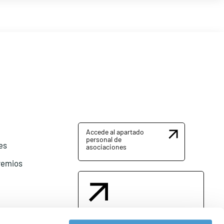
Accede al apartado
personal de
es
asociaciones
remios
Contacta con nosotros