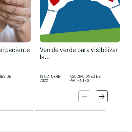
el paciente
Ven de verde para visibilizar
P
la...
j
NES DE
12 OCTUBRE,
ASOCIACIONES DE
1
2022
PACIENTES
2