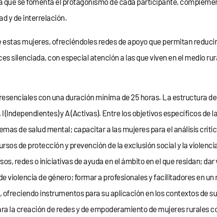
n la que se fomenta el protagonismo de cada participante, compleme
ad y de interrelación.
 estas mujeres, ofreciéndoles redes de apoyo que permitan reducir y p
 silenciada, con especial atención a las que viven en el medio rur
presenciales con una duración mínima de 25 horas. La estructura de 
 I (Independientes) y A (Activas). Entre los objetivos específicos de 
emas de salud mental; capacitar a las mujeres para el análisis críti
cursos de protección y prevención de la exclusión social y la violen
os, redes o iniciativas de ayuda en el ámbito en el que residan; dar 
 de violencia de género; formar a profesionales y facilitadores en
, ofreciendo instrumentos para su aplicación en los contextos de su
ara la creación de redes y de empoderamiento de mujeres rurales c