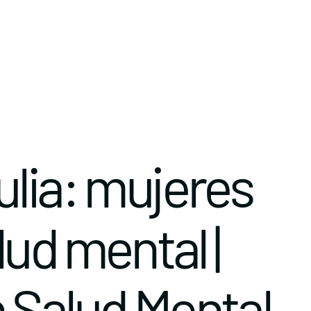
ulia: mujeres
lud mental |
 Salud Mental