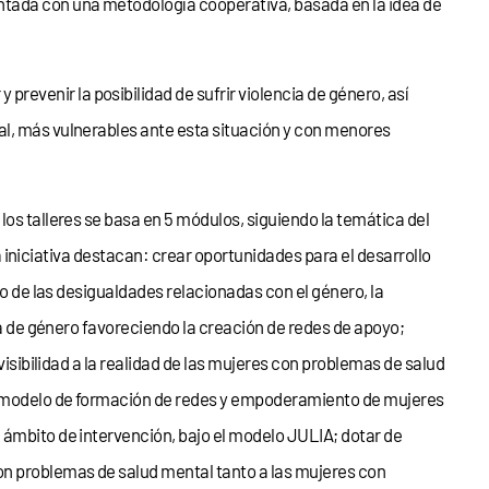
ntada con una metodología cooperativa, basada en la idea de
revenir la posibilidad de sufrir violencia de género, así
al, más vulnerables ante esta situación y con menores
los talleres se basa en 5 módulos, siguiendo la temática del
la iniciativa destacan: crear oportunidades para el desarrollo
co de las desigualdades relacionadas con el género, la
cia de género favoreciendo la creación de redes de apoyo;
visibilidad a la realidad de las mujeres con problemas de salud
 un modelo de formación de redes y empoderamiento de mujeres
 ámbito de intervención, bajo el modelo JULIA; dotar de
on problemas de salud mental tanto a las mujeres con