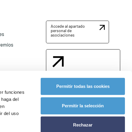
Accede al apartado
personal de
es
asociaciones
remios
Contacta con nosotros
Permitir todas las cookies
er funciones
 haga del
l
Permitir la selección
den
r del uso
Rechazar