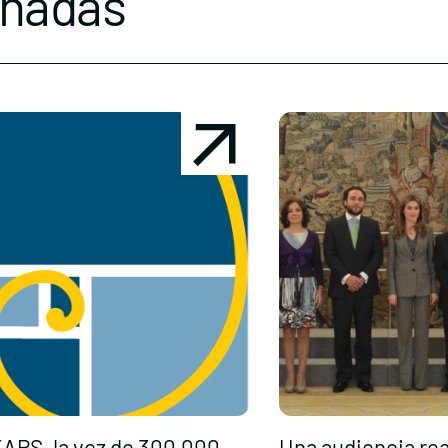
onadas
APS, la voz de 300.000
Una audiencia real