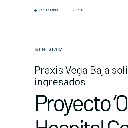
Main Navigation
Skip to content
Volver atrás
Al día
15 ENERO 2013
Praxis Vega Baja sol
ingresados
Proyecto ‘O
Hospital C