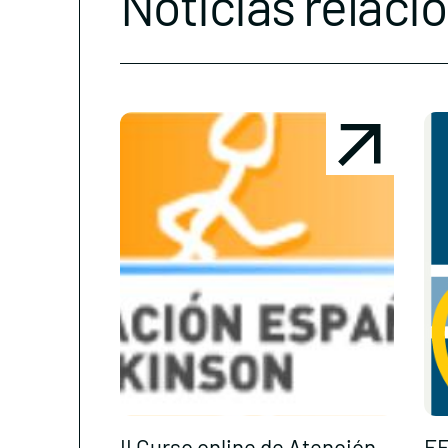
Noticias relaci
II Curso online de Atención
FE