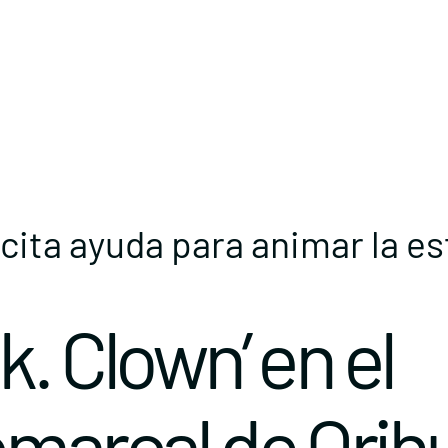
icita ayuda para animar la e
k. Clown’ en el
omarcal de Orih