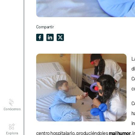
Compartir
L
d
C
c
Conócenos
C
h
Explora
i
centro hospitalario, produciéndoles
mal humor
, 