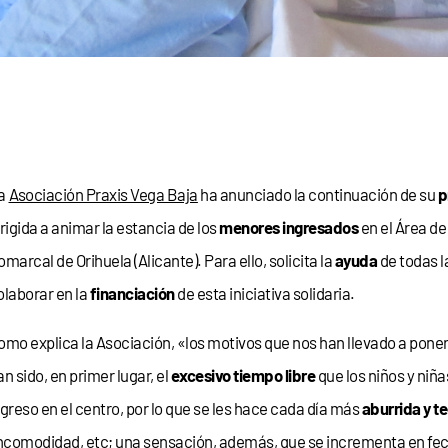
a
Asociación Praxis Vega Baja
ha anunciado la continuación de su
p
irigida a animar la estancia de los
menores ingresados
en el Área de
omarcal de Orihuela (Alicante). Para ello, solicita la
ayuda
de todas l
olaborar en la
financiación
de esta iniciativa solidaria.
omo explica la Asociación, «los motivos que nos han llevado a pon
an sido, en primer lugar, el
excesivo tiempo libre
que los niños y niña
ngreso en el centro, por lo que se les hace cada día más
aburrida y t
incomodidad, etc; una sensación, además, que se incrementa en fe