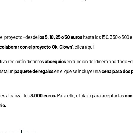
 del proyecto –desde
los 5, 10, 25 o 50 euros
hasta los 150, 350 o 500 
colaborar con el proyecto ‘Ok. Clown’
,
clica aquí
.
iva recibirán distintos
obsequios
en función del dinero aportado –
asta un
paquete de regalos
en el que se incluye una
cena para dos 
 es alcanzar los
3.000 euros
. Para ello, el plazo para aceptar las
cont
nio
.