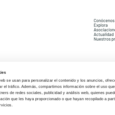
Conócenos
Explora
Asociacion
Actualidad
Nuestros p
ies
web se usan para personalizar el contenido y los anuncios, ofrec
ar el tráfico. Además, compartimos información sobre el uso que
Política de Privacidad
Política de Cookies
Aviso lega
tners de redes sociales, publicidad y análisis web, quienes pue
ación que les haya proporcionado o que hayan recopilado a parti
vicios.