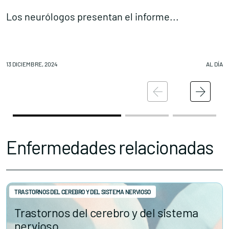
Los neurólogos presentan el informe...
M
13 DICIEMBRE, 2024
AL DÍA
12
Enfermedades relacionadas
TRASTORNOS DEL CEREBRO Y DEL SISTEMA NERVIOSO
Trastornos del cerebro y del sistema
nervioso