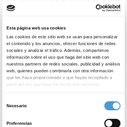
que amenaza a nuestras sociedades”, afirmó el experto.
Cabe destacar que los
cambios biológicos de la enfermedad de
Esta página web usa cookies
Alzheimer comienzan hasta 20 años antes del deterioro
Las cookies de este sitio web se usan para personalizar
cognitivo
, lo que, según el doctor, “abre una ventana muy
el contenido y los anuncios, ofrecer funciones de redes
importante para la prevención”.
sociales y analizar el tráfico. Además, compartimos
información sobre el uso que haga del sitio web con
Existen estudios que muestran que la incidencia de demencia
nuestros partners de redes sociales, publicidad y análisis
web, quienes pueden combinarla con otra información
disminuye en países con
políticas de prevención y salud públicas
que les haya proporcionado o que hayan recopilado a
más avanzadas, por ello “es necesario promocionar un estilo de
partir del uso que haya hecho de sus servicios.
vida saludable y avanzar en la implementación de planes
Para más información puede acceder a nuestra
política
personalizados para estimar y reducir el riesgo de demencia”.
Selección
de cookies
.
Necesario
de
A continuación, el experto explicó qué son las intervenciones
consentimiento
multidominio, “aquellas que intentan demostrar que es posible
Preferencias