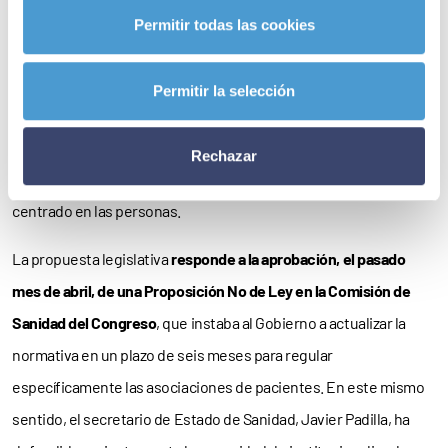
recursos para la formación institucional de las organizaciones de
Permitir todas las cookies
pacientes, en condiciones similares a las que ya disfrutan otras
entidades del Tercer Sector reguladas desde 2015. El objetivo es
Permitir la selección
que estas asociaciones cuenten con las herramientas
necesarias para ejercer su labor de forma eficaz y contribuir
Rechazar
activamente a un sistema sanitario más justo, equitativo y
centrado en las personas.
La propuesta legislativa
responde a la aprobación, el pasado
mes de abril, de una Proposición No de Ley en la Comisión de
Sanidad del Congreso
, que instaba al Gobierno a actualizar la
normativa en un plazo de seis meses para regular
específicamente las asociaciones de pacientes. En este mismo
sentido, el secretario de Estado de Sanidad, Javier Padilla, ha