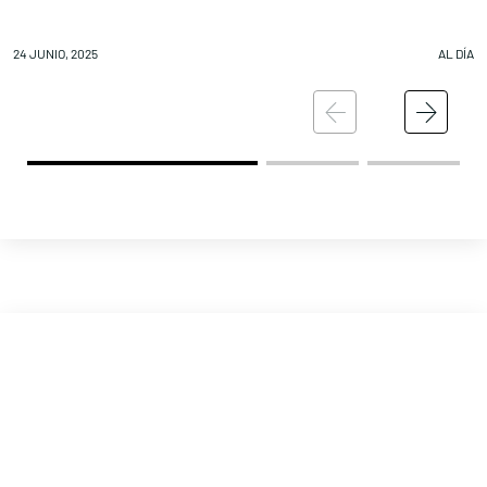
24 JUNIO, 2025
AL DÍA
24