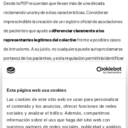
Desde la POP recuerdan que llevan más de una década
reclamando una ley de estas características. Consideran
imprescindible la creación de un registro oficial de asociaciones
de pacientes que ayude a
diferenciar claramente a los
representantes legítimos del colectivo
frente a posibles casos
de intrusismo. A su juicio, no cualquiera puede autoproclamarse
portavoz de los pacientes, y esta regulación permitiría identificar
a las entidades que realmente trabajan de forma transparente y
eficaz en beneficio del colectivo.
Otra de las cuestiones fundamentales que debe abordar la
Esta página web usa cookies
futura ley es el acceso a una financiación estable. La POP reclama
Las cookies de este sitio web se usan para personalizar
el contenido y los anuncios, ofrecer funciones de redes
mecanismos de apoyo institucional que refuercen la
sociales y analizar el tráfico. Además, compartimos
independencia y profesionalización de las organizaciones, al
información sobre el uso que haga del sitio web con
mismo tiempo que aseguren la trazabilidad de los fondos que
nuestros partners de redes sociales, publicidad y análisis