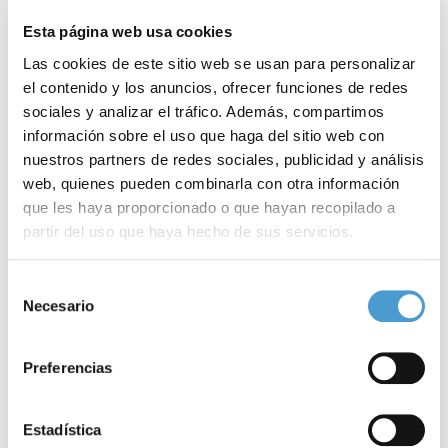
Esta página web usa cookies
Las cookies de este sitio web se usan para personalizar
el contenido y los anuncios, ofrecer funciones de redes
sociales y analizar el tráfico. Además, compartimos
información sobre el uso que haga del sitio web con
nuestros partners de redes sociales, publicidad y análisis
web, quienes pueden combinarla con otra información
que les haya proporcionado o que hayan recopilado a
partir del uso que haya hecho de sus servicios.
Para más información puede acceder a nuestra
política
IX Festival Benéfico de AECC Navarra,...
C
Selección
de cookies
.
Necesario
de
consentimiento
Preferencias
10 DICIEMBRE, 2013
DE INTERÉS
10
Estadística