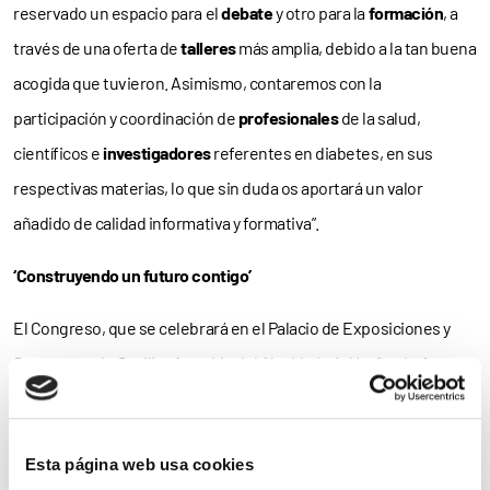
reservado un espacio para el
debate
y otro para la
formación
, a
través de una oferta de
talleres
más amplia, debido a la tan buena
acogida que tuvieron. Asimismo, contaremos con la
participación y coordinación de
profesionales
de la salud,
científicos e
investigadores
referentes en diabetes, en sus
respectivas materias, lo que sin duda os aportará un valor
añadido de calidad informativa y formativa”.
‘Construyendo un futuro contigo’
El Congreso, que se celebrará en el Palacio de Exposiciones y
Congresos de Sevilla –Avenida del Alcalde Luis Uruñuela, 1– a
partir de las
9:00 horas
, ha sido declarado de
Interés
Sanitario
por el
Ministerio de Sanidad, Servicios Sociales e
Esta página web usa cookies
Igualdad
.