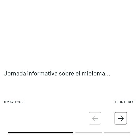
Jornada informativa sobre el mieloma...
‘
11 MAYO, 2018
DE INTERÉS
11