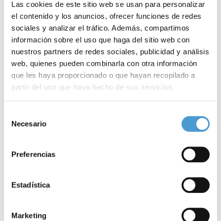
Las cookies de este sitio web se usan para personalizar
Concretamente, el programa del Congreso contemplará el
el contenido y los anuncios, ofrecer funciones de redes
sociales y analizar el tráfico. Además, compartimos
desarrollo de las mesas redondas ‘
Educación Diabetológica
: el
información sobre el uso que haga del sitio web con
papel de Enfermería y Atención Primaria’, ‘Diabetes:
nuestros partners de redes sociales, publicidad y análisis
discriminación laboral
y atención en la escuela’ y ‘Acceso a la
web, quienes pueden combinarla con otra información
que les haya proporcionado o que hayan recopilado a
información de los representantes de pacientes’, así como de los
partir del uso que haya hecho de sus servicios.
talleres dedicados a la ‘Formación de portavoces’, los ‘Estudios
de Real World Evidence’, las ‘Herramientas: alimentación sana’, la
Para más información puede acceder a nuestra
política
Selección
de cookies
.
‘
Salud cardiovascular
’, la ‘Educación diabetológica’, los
Necesario
de
consentimiento
‘Edulcorantes y sus indicaciones’, la ‘Detección y control de
Preferencias
hipoglucemias
’ y las ‘Técnicas de inyección’.
Para
consultar el programa
del Congreso,
clica aquí
.
Estadística
El
precio
de la inscripción en el Congreso se ha establecido en
Marketing
solo
15
euros
. Para
inscribirte en el Congreso
,
clica aquí
.