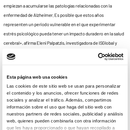
empiezan a acumularse las patologías relacionadas con la
enfermedad de Alzheimer. Es posible que estos años
representen un periodo vulnerable en el que experimentar
estrés psicológico pueda tener un impacto duradero en la salud
cerebral», afirma Eleni Palpatzis, investigadora de ISGlobal y
primera autora del estudio.
El equipo de investigación también descubrió que
niveles más
altos de experiencias estresantes en la infancia
estaban
Esta página web usa cookies
asociados con un mayor riesgo de desarrollar neuroinflamación
Las cookies de este sitio web se usan para personalizar
el contenido y los anuncios, ofrecer funciones de redes
en edades más avanzadas. La inflamación se ha reconocido
sociales y analizar el tráfico. Además, compartimos
como una respuesta molecular clave en las enfermedades
información sobre el uso que haga del sitio web con
neurodegenerativas y estos resultados están en consonancia
nuestros partners de redes sociales, publicidad y análisis
web, quienes pueden combinarla con otra información
con las nuevas pruebas que sugieren que los traumas infantiles
que les haya proporcionado o que hayan recopilado a