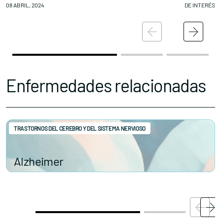
08 ABRIL, 2024
DE INTERÉS
08
Enfermedades relacionadas
TRASTORNOS DEL CEREBRO Y DEL SISTEMA NERVIOSO
Alzheimer