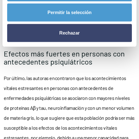
cerebral de hombres y mujeres son diferentes: acumulación de
Permitir la selección
proteína amiloide en los hombres y atrofia cerebral en las
mujeres», afirma Eider Arenaza-Urquijo, investigadora de
Rechazar
ISGlobal y última autora del estudio.
Efectos más fuertes en personas con
antecedentes psiquiátricos
Por último, las autoras encontraron que los acontecimientos
vitales estresantes en personas con antecedentes de
enfermedades psiquiátricas se asociaron con mayores niveles
de proteínas Aβ y tau, neuroinflamación y con un menor volumen
de materia gris, lo que sugiere que esta población podría ser más
susceptible a los efectos de los acontecimientos vitales
estresantes, por ejemplo, debido a una menor capacidad para