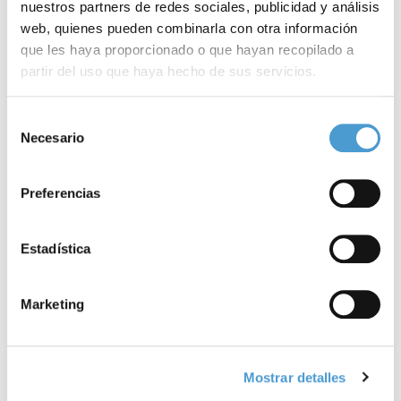
nuestros partners de redes sociales, publicidad y análisis
web, quienes pueden combinarla con otra información
que les haya proporcionado o que hayan recopilado a
partir del uso que haya hecho de sus servicios.
Para más información puede acceder a nuestra
política
Selección
de cookies
.
Necesario
de
consentimiento
Preferencias
Estadística
Marketing
Mostrar detalles
Entrevista a Carmen López con motivo...
L