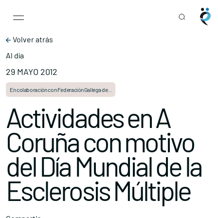
Main Navigation
Skip to content
Volver atrás
Al día
29 MAYO 2012
En colaboración con Federación Gallega de...
Actividades en A
Coruña con motivo
del Día Mundial de la
Esclerosis Múltiple