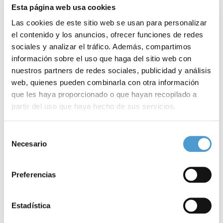
Esta página web usa cookies
Las cookies de este sitio web se usan para personalizar
el contenido y los anuncios, ofrecer funciones de redes
sociales y analizar el tráfico. Además, compartimos
información sobre el uso que haga del sitio web con
nuestros partners de redes sociales, publicidad y análisis
web, quienes pueden combinarla con otra información
que les haya proporcionado o que hayan recopilado a
partir del uso que haya hecho de sus servicios.
Avances en las patologías...
E
Para más información puede acceder a nuestra
política
Selección
de cookies
.
Necesario
de
consentimiento
10 NOVIEMBRE, 2022
DE INTERÉS
10
Preferencias
Estadística