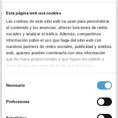
Esta página web usa cookies
Las cookies de este sitio web se usan para personalizar
el contenido y los anuncios, ofrecer funciones de redes
sociales y analizar el tráfico. Además, compartimos
información sobre el uso que haga del sitio web con
nuestros partners de redes sociales, publicidad y análisis
web, quienes pueden combinarla con otra información
que les haya proporcionado o que hayan recopilado a
partir del uso que haya hecho de sus servicios.
Para más información puede acceder a nuestra
política
Selección
Madrid acogerá en abril el Congreso de...
«
de cookies
.
Necesario
de
consentimiento
Preferencias
14 FEBRERO, 2024
DE INTERÉS
14
Estadística