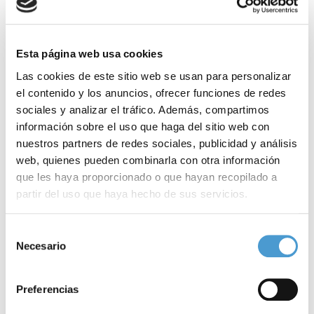
verificar si tienen control de volumen y botón de
encendido/apagado.
También es importante, en el caso de juguetes infantiles, elegir
Esta página web usa cookies
los que no se tengan que utilizar próximos al oído y, en todo caso,
Las cookies de este sitio web se usan para personalizar
cuidar que los niños no se los aproximen al mismo.
el contenido y los anuncios, ofrecer funciones de redes
sociales y analizar el tráfico. Además, compartimos
De hecho, los valores máximos de los sonidos emitidos no
información sobre el uso que haga del sitio web con
deberían superar, tal y como indica la Sociedad Española de
nuestros partners de redes sociales, publicidad y análisis
Otorrinolaringología (SEORL), en ningún caso, los 80 u 85 dB y
web, quienes pueden combinarla con otra información
que les haya proporcionado o que hayan recopilado a
deben usarse a una distancia mínima de la cara de 25
partir del uso que haya hecho de sus servicios.
centímetros.
El uso prolongado de juguetes o de juegos electrónicos, de
Para más información puede acceder a nuestra
política
Selección
de cookies
.
Necesario
de
forma no controlada, lesiona la audición de niños y jóvenes. Por
consentimiento
ello, también exigen vigilancia, control de volumen y de los
Preferencias
tiempos de exposición productos tales como: auriculares,