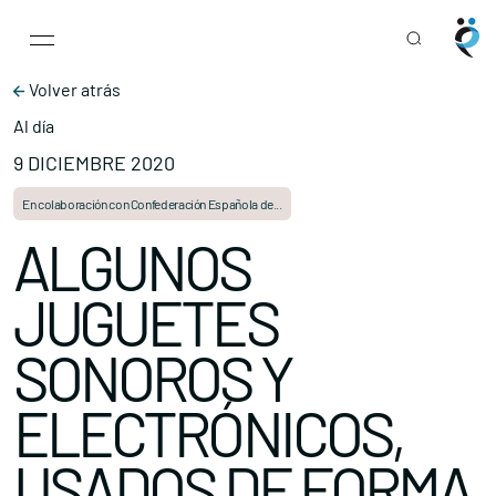
Main Navigation
Skip to content
Volver atrás
Al día
9 DICIEMBRE 2020
En colaboración con Confederación Española de...
ALGUNOS
JUGUETES
SONOROS Y
ELECTRÓNICOS,
USADOS DE FORMA