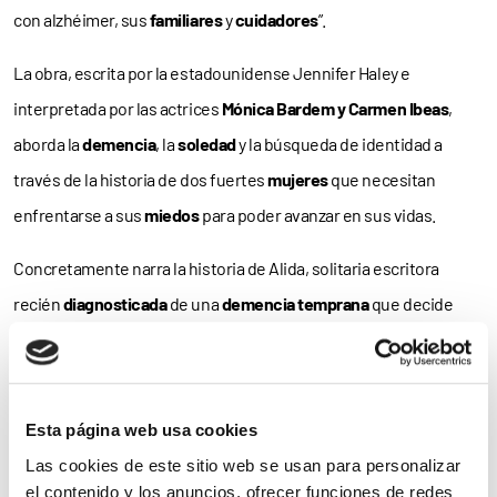
con alzhéimer, sus
familiares
y
cuidadores
”.
La obra, escrita por la estadounidense Jennifer Haley e
interpretada por las actrices
Mónica Bardem y Carmen Ibeas
,
aborda la
demencia
, la
soledad
y la búsqueda de identidad a
través de la historia de dos fuertes
mujeres
que necesitan
enfrentarse a sus
miedos
para poder avanzar en sus vidas.
Concretamente narra la historia de Alida, solitaria escritora
recién
diagnosticada
de una
demencia temprana
que decide
recurrir a una joven, y algo perdida,
cuidadora
que le ayudará a
navegar en sus
recuerdos
para terminar su autobiografía antes
de que la enfermedad
apague sus vivencias
para siempre.
Esta página web usa cookies
Una obra que, tras su paso por
Soria y Burgos
, será representada
Las cookies de este sitio web se usan para personalizar
el contenido y los anuncios, ofrecer funciones de redes