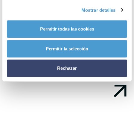
Alzheimer
son ya miembros activos de Somos Pacientes. ¿Y la
tuya?
Mostrar detalles
Noticias
Permitir todas las cookies
relacionadas
Permitir la selección
Rechazar