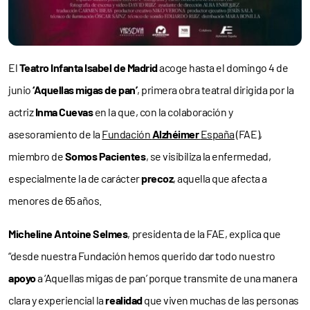
El
Teatro Infanta Isabel de
Madrid
acoge hasta el domingo 4 de
junio
‘Aquellas migas de pan’
, primera obra teatral dirigida por la
actriz
Inma Cuevas
en la que, con la colaboración y
asesoramiento de la
Fundación
Alzhéimer
España
(FAE),
miembro de
Somos Pacientes
, se visibiliza la enfermedad,
especialmente la de carácter
precoz
, aquella que afecta a
menores de 65 años.
Micheline Antoine Selmes
, presidenta de la FAE, explica que
“desde nuestra Fundación hemos querido dar todo nuestro
apoyo
a ‘Aquellas migas de pan’ porque transmite de una manera
clara y experiencial la
realidad
que viven muchas de las personas