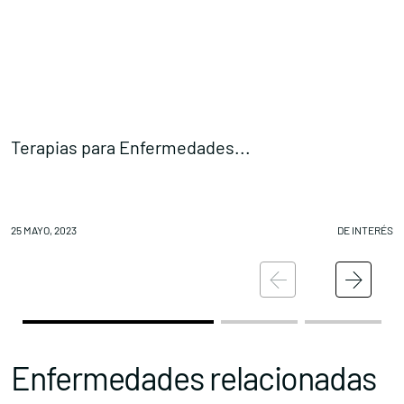
Terapias para Enfermedades...
A
25 MAYO, 2023
DE INTERÉS
25
Enfermedades relacionadas