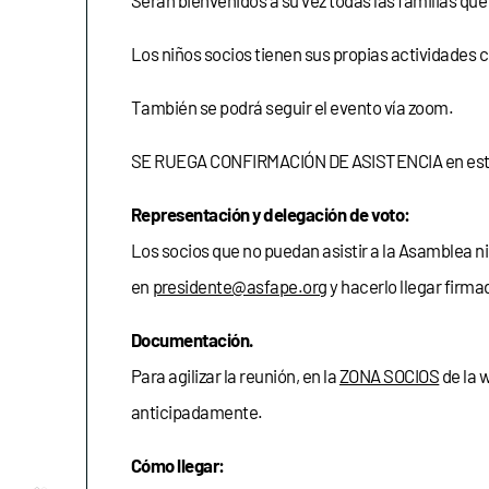
Serán bienvenidos a su vez todas las familias que
Los niños socios tienen sus propias actividades c
También se podrá seguir el evento vía zoom.
SE RUEGA CONFIRMACIÓN DE ASISTENCIA en es
Representación y delegación de voto:
Los socios que no puedan asistir a la Asamblea n
en
presidente@asfape.org
y hacerlo llegar firma
Documentación.
Para agilizar la reunión, en la
ZONA SOCIOS
de la 
anticipadamente.
Cómo llegar:
Conócenos