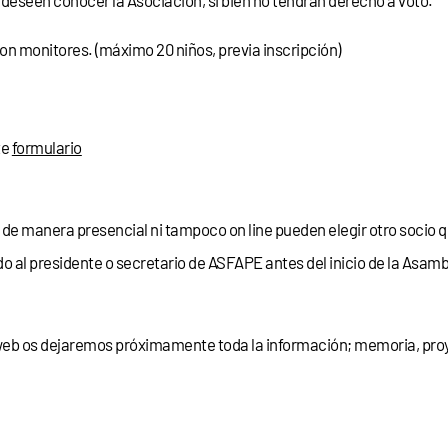
 deseen conocer la Asociación, si bien no tendrán derecho a voto.
on monitores. (máximo 20 niños, previa inscripción)
te
formulario
i de manera presencial ni tampoco on line pueden elegir otro socio
do al presidente o secretario de ASFAPE antes del inicio de la Asam
web os dejaremos próximamente toda la información; memoria, proy