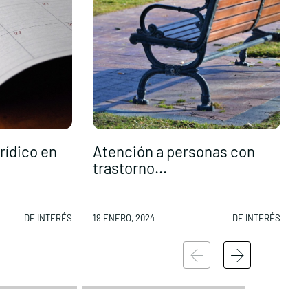
rídico en
Atención a personas con
E
trastorno...
t
DE INTERÉS
19 ENERO, 2024
DE INTERÉS
1