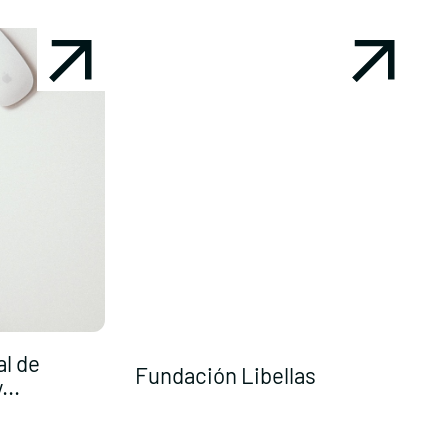
l de
Fundación Libellas
...
F