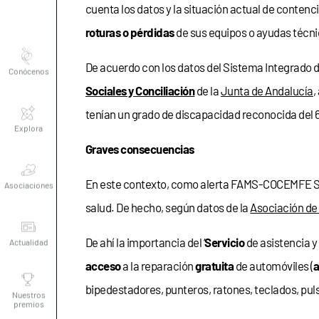
cuenta los datos y la situación actual de contenc
roturas o pérdidas
de sus equipos o ayudas técnic
Conócenos
De acuerdo con los datos del Sistema Integrado 
Sociales y Conciliación
de la
Junta de Andalucía
,
Explora
tenían un grado de discapacidad reconocida del 
Graves consecuencias
Asociaciones
En este contexto, como alerta FAMS-COCEMFE Sevi
salud. De hecho, según datos de la
Asociación de 
Actualidad
De ahí la importancia del ‘
Servicio
de asistencia y
acceso
a la reparación
gratuita
de automóviles (
a
Nuestros
premios
bipedestadores, punteros, ratones, teclados, pu