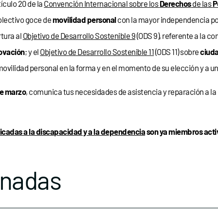
ículo 20 de la
Convención Internacional sobre los
Derechos
de las
P
olectivo goce de
movilidad personal
con la mayor independencia pos
rtura al
Objetivo de Desarrollo Sostenible 9
(ODS 9), referente a la c
ovación
; y el
Objetivo de Desarrollo Sostenible 11
(ODS 11) sobre
ciuda
ovilidad personal en la forma y en el momento de su elección y a u
de marzo
, comunica tus necesidades de asistencia y reparación a la
icadas a la discapacidad y a la dependencia
son ya miembros activ
onadas