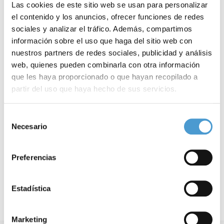
Las cookies de este sitio web se usan para personalizar
el contenido y los anuncios, ofrecer funciones de redes
sociales y analizar el tráfico. Además, compartimos
información sobre el uso que haga del sitio web con
nuestros partners de redes sociales, publicidad y análisis
web, quienes pueden combinarla con otra información
que les haya proporcionado o que hayan recopilado a
Una nueva investigación confirma la...
H
partir del uso que haya hecho de sus servicios.
Para más información puede acceder a nuestra
política
Selección
de cookies
.
Necesario
de
17 JULIO, 2024
DE INTERÉS
16
consentimiento
Preferencias
Estadística
Marketing