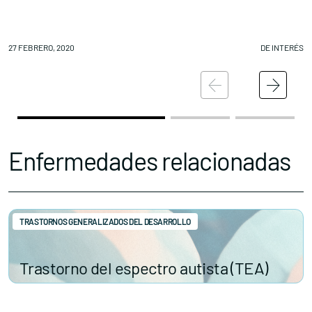
Conócenos
Explora
27 FEBRERO, 2020
DE INTERÉS
27
Asociaciones
Actualidad
Nuestros premios
Accede al apartado personal de asociaciones
Enfermedades relacionadas
TRASTORNOS GENERALIZADOS DEL DESARROLLO
Contacta con nosotros
Trastorno del espectro autista (TEA)