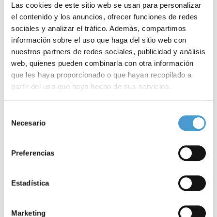
telescopio espacial Hubble. Todo ello inspirado en la obra
Las cookies de este sitio web se usan para personalizar
el contenido y los anuncios, ofrecer funciones de redes
musical
‘Los Planetas’
del compositor británico
Gustav Holst
.
sociales y analizar el tráfico. Además, compartimos
información sobre el uso que haga del sitio web con
El
proyecto
‘Big Bang’, cuyo objetivo es transformar a las
nuestros partners de redes sociales, publicidad y análisis
personas a través del
arte
, se enmarca en el proyecto ‘
Más
web, quienes pueden combinarla con otra información
Cultura, Más Inclusión
’ de Plena Inclusión Madrid y
Fundación
que les haya proporcionado o que hayan recopilado a
partir del uso que haya hecho de sus servicios.
Repsol
.
Para más información puede acceder a nuestra
política
Como explica la Federación, “‘Big Bang’ se compone de distintos
Selección
de cookies
.
Necesario
de
talleres
, todos ellos realizados en las instalaciones del
Auditorio
consentimiento
Nacional
con un funcionamiento similar. En cada uno de ellos, los
Preferencias
músicos profesionales marcan unas pautas musicales a las que
las personas con TEA, respaldados por sus personas de
apoyo
,
Estadística
responden con instrumentos de percusión sencilla –
instrumentos Orff
–, su
voz
o dispositivos móviles o
Marketing