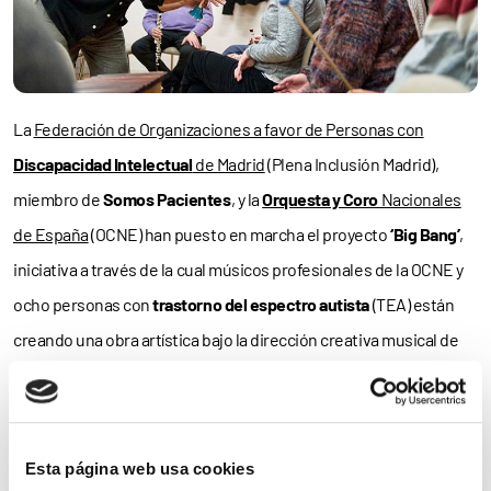
La
Federación de Organizaciones a favor de Personas con
Discapacidad Intelectual
de Madrid
(Plena Inclusión Madrid),
miembro de
Somos Pacientes
, y la
Orquesta y Coro
Nacionales
de España
(OCNE) han puesto en marcha el proyecto
‘Big Bang’
,
iniciativa a través de la cual músicos profesionales de la OCNE y
ocho personas con
trastorno del espectro autista
(TEA) están
creando una obra artística bajo la dirección creativa musical de
Juanjo Grande
.
El fin del proyecto es crear una
banda sonora
para musicalizar las
imágenes de
galaxias, planetas y nebulosas
tomadas por el
Esta página web usa cookies