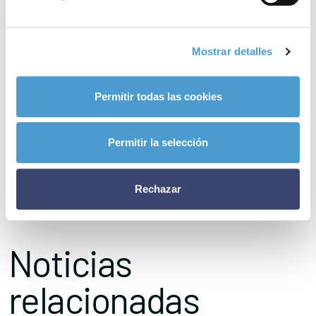
tecnológicos
”.
Los ocho participantes con TEA en la creación de esta
Mostrar detalles
composición musical
pertenecen a las asociaciones
Psicopedagogía
del Autismo y Trastornos Asociados
Permitir todas las cookies
(PAUTA),
CEPRI
y
ProTGD
, entidades del
Grupo de
Autismo
de
Plena Inclusión Madrid.
Permitir la selección
– A día de hoy,
14 asociaciones de pacientes dedicadas a los
trastornos del espectro autista
(TEA) son ya miembros activos
Rechazar
de Somos Pacientes. ¿Y la tuya?
Noticias
relacionadas