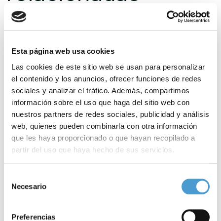
Esta página web usa cookies
Las cookies de este sitio web se usan para personalizar
el contenido y los anuncios, ofrecer funciones de redes
sociales y analizar el tráfico. Además, compartimos
información sobre el uso que haga del sitio web con
nuestros partners de redes sociales, publicidad y análisis
web, quienes pueden combinarla con otra información
que les haya proporcionado o que hayan recopilado a
partir del uso que haya hecho de sus servicios.
Para más información puede acceder a nuestra
política
Selección
de cookies
.
Necesario
de
consentimiento
Concurso de recetas sin úlceras...
I
Preferencias