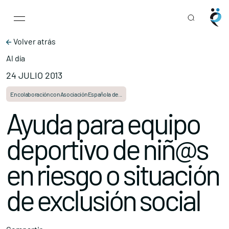
Main Navigation
Skip to content
Volver atrás
Al día
24 JULIO 2013
En colaboración con Asociación Española de...
Ayuda para equipo
deportivo de niñ@s
en riesgo o situación
de exclusión social