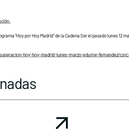
ación.
grama “Hoy por Hoy Madrid” de la Cadena Ser el pasado lunes 12 marz
superacion-hoy-hoy-madrid-lunes-marzo-edurne-fernandez/csrc
onadas