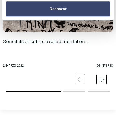
Rechazar
Sensibilizar sobre la salud mental en...
E
21 MARZO, 2022
DE INTERÉS
21