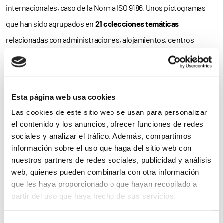
internacionales, caso de la Norma ISO 9186. Unos pictogramas
que han sido agrupados en
21 colecciones temáticas
relacionadas con administraciones, alojamientos, centros
comerciales, oficinas,
sanidad
, transporte o
turismo
, entre otros.
Es más; el banco también incluye una sección con enlaces a
normativa, manuales y artículos
para promover un
conocimiento
Esta página web usa cookies
más profundo de las indicaciones a seguir y las
buenas prácticas
Las cookies de este sitio web se usan para personalizar
el contenido y los anuncios, ofrecer funciones de redes
desarrolladas hasta el momento.
sociales y analizar el tráfico. Además, compartimos
información sobre el uso que haga del sitio web con
El proyecto del banco digital, desarrollado gracias a una
nuestros partners de redes sociales, publicidad y análisis
subvención procedente del
0,7%
del Impuesto sobre la Renta de
web, quienes pueden combinarla con otra información
las Personas Físicas (
IRPF
) del Ministerio de
Derechos Sociales
y
que les haya proporcionado o que hayan recopilado a
partir del uso que haya hecho de sus servicios.
Agenda 2030 y en el que participan
13 federaciones
autonómicas
de Plena Inclusión, ha sido posible gracias a la
Para más información puede acceder a nuestra
política