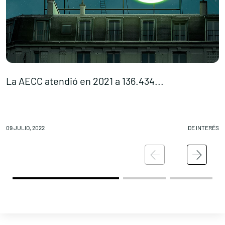
La AECC atendió en 2021 a 136.434...
P
09 JULIO, 2022
DE INTERÉS
08