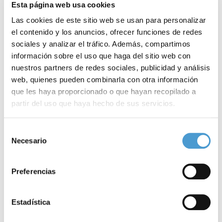
Esta página web usa cookies
Las cookies de este sitio web se usan para personalizar
el contenido y los anuncios, ofrecer funciones de redes
sociales y analizar el tráfico. Además, compartimos
información sobre el uso que haga del sitio web con
nuestros partners de redes sociales, publicidad y análisis
web, quienes pueden combinarla con otra información
que les haya proporcionado o que hayan recopilado a
partir del uso que haya hecho de sus servicios.
Familias formadas para mejorar la salud...
3
Para más información puede acceder a nuestra
política
Selección
de cookies
.
Necesario
de
consentimiento
05 NOVIEMBRE, 2019
ASOCIACIONES DE PACIENTES
05
Preferencias
Estadística