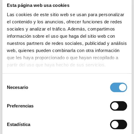
Esta página web usa cookies
Las cookies de este sitio web se usan para personalizar
el contenido y los anuncios, ofrecer funciones de redes
sociales y analizar el tráfico. Además, compartimos
información sobre el uso que haga del sitio web con
nuestros partners de redes sociales, publicidad y análisis
web, quienes pueden combinarla con otra información
que les haya proporcionado o que hayan recopilado a
partir del uso que haya hecho de sus servicios.
Mejorar la empleabilidad de los...
J
Para más información puede acceder a nuestra
política
Selección
de cookies
.
Necesario
de
consentimiento
26 NOVIEMBRE, 2020
DE INTERÉS
26
Preferencias
Estadística