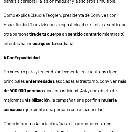
parálisis cerebral, la lesión medular y la esclerosis múltiple.
Como explica Claudia Tecglen, presidenta de Convives con
Espasticidad, “convivir con la espasticidad es similar a sentir que
otra persona
tira de tu cuerpo
en
sentido contrario
mientras tú
intentas hacer
cualquier tarea
diaria”.
#ConEspasticidad
En nuestro país, y teniendo únicamente en cuenta las cinco
principales
enfermedades
asociadas al trastorno, conviven
más
de 400.000 personas
con espasticidad. Así, y con objeto de
mejorar su
visibilización
, la campaña tiene por fin
simular la
sensación
que siente una persona con espasticidad.
Como informa la Asociación, “para ello proponemos a los