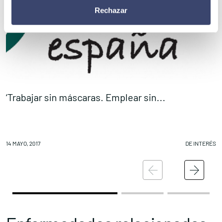
Rechazar
‘Trabajar sin máscaras. Emplear sin...
1
14 MAYO, 2017
DE INTERÉS
13