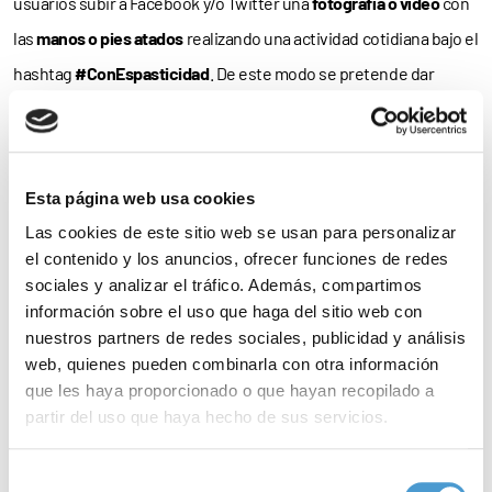
usuarios subir a Facebook y/o Twitter una
fotografía o vídeo
con
las
manos o pies atados
realizando una actividad cotidiana bajo el
hashtag
#ConEspasticidad
. De este modo se pretende dar
visibilidad a un trastorno que dificulta, y a veces
imposibilita
, la
vida de las personas que conviven con la espasticidad”.
Es más; la campaña también contempla el desarrollo de distintas
Esta página web usa cookies
actividades, caso de la
fiesta benéfica
programada para este
Las cookies de este sitio web se usan para personalizar
el contenido y los anuncios, ofrecer funciones de redes
miércoles o el partido solidario de
rugby
que se celebrará el
sociales y analizar el tráfico. Además, compartimos
próximo domingo. Y si bien la iniciativa no concluirá hasta el 21 de
información sobre el uso que haga del sitio web con
mayo, “el
viernes 19 de mayo
es el día elegido para dar la
máxima
nuestros partners de redes sociales, publicidad y análisis
web, quienes pueden combinarla con otra información
difusión
a la campaña con la publicación de
mensajes de apoyo
que les haya proporcionado o que hayan recopilado a
de personas tanto anónimas como personajes públicos”,
partir del uso que haya hecho de sus servicios.
concluye Convives con Espasticidad.
Para más información puede acceder a nuestra
política
Selección