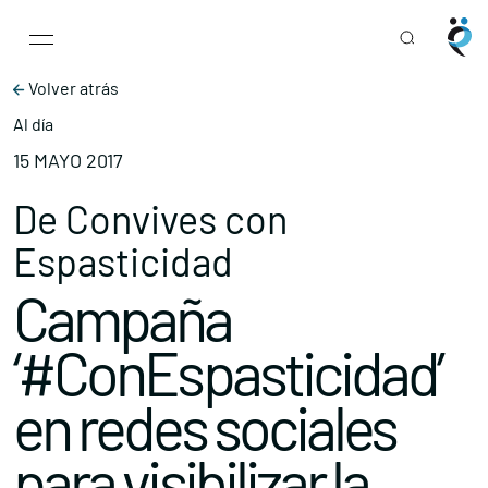
Main Navigation
Skip to content
Volver atrás
Al día
15 MAYO 2017
De Convives con
Espasticidad
Campaña
‘#ConEspasticidad’
en redes sociales
para visibilizar la