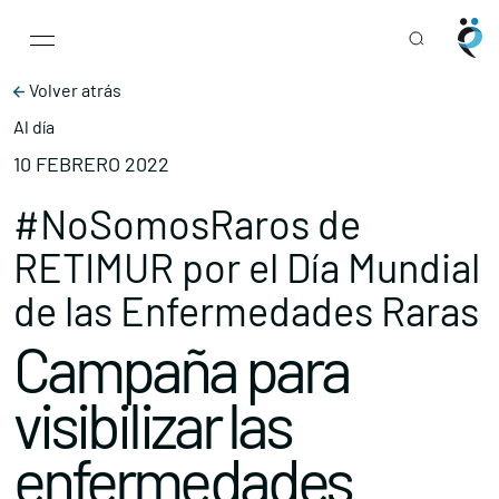
Main Navigation
Skip to content
Volver atrás
Al día
10 FEBRERO 2022
#NoSomosRaros de
RETIMUR por el Día Mundial
de las Enfermedades Raras
Campaña para
visibilizar las
enfermedades