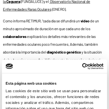
la
Ceguera
(FUNDALUCE) y el
Observatorio Nacional de
Enfermedades Raras Oculares
(ONERO).
Como informa RETIMUR, “cada día se difundirá un
vídeo
de un
minuto aproximado de duración en que cada uno de los
colaboradores
explicará los detalles más relevantes de las
enfermedades oculares poco frecuentes. Además, también
abordará la importancia del
diagnóstico genético
y la situación
de las
terapias avanzadas
. Y finalmente, la campaña culminará
con un vídeo grabado por los
socios y simpatizantes
de nuestra
Asociación”.
Esta página web usa cookies
Concretamente, las patologías sobre las se sensibilizará en la
Las cookies de este sitio web se usan para personalizar
iniciativa son la
retinosis pigmentaria
, la enfermedad de
el contenido y los anuncios, ofrecer funciones de redes
Stargardt, el síndrome de Usher, el síndrome de Bardet-Biedl, la
sociales y analizar el tráfico. Además, compartimos
información sobre el uso que haga del sitio web con