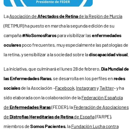
La
Asociación de
Afectados de Retina
de la Región de Murcia
(RETIMUR) ha puesto en marcha la segunda edición de su
campaña
#NoSomosRaros
para visibilizar las
enfermedades
oculares
poco frecuentes, muy especialmente las patologías de
la retina, y sensibilizar a la sociedad sobre la
discapacidad visual
.
La iniciativa, que culminará el lunes 28 de febrero,
Día Mundial de
las Enfermedades Raras
, se desarrolla en los perfiles en
redes
sociales
de la Asociación –
Facebook
,
Instagram
y
Twitter
– y ha
sido elaborada con la colaboración de la
Federación Española
de
Enfermedades Raras
(FEDER), la
Federación de Asociaciones
de
Distrofias Hereditarias de Retina
de España
(FARPE),
miembros de
Somos Pacientes
, la
Fundación Lucha contra