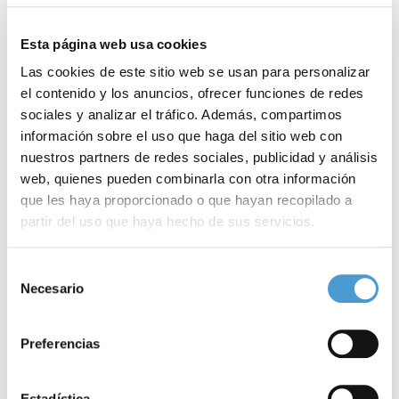
Esta página web usa cookies
Las cookies de este sitio web se usan para personalizar
el contenido y los anuncios, ofrecer funciones de redes
sociales y analizar el tráfico. Además, compartimos
información sobre el uso que haga del sitio web con
nuestros partners de redes sociales, publicidad y análisis
web, quienes pueden combinarla con otra información
que les haya proporcionado o que hayan recopilado a
partir del uso que haya hecho de sus servicios.
Para más información puede acceder a nuestra
política
Selección
El sedentarismo acelera el...
P
de cookies
.
Necesario
de
consentimiento
Preferencias
02 SEPTIEMBRE, 2022
DE INTERÉS
02
Estadística