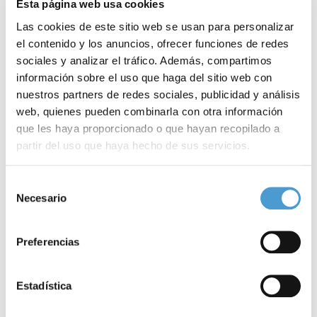
Esta página web usa cookies
Las cookies de este sitio web se usan para personalizar
el contenido y los anuncios, ofrecer funciones de redes
sociales y analizar el tráfico. Además, compartimos
información sobre el uso que haga del sitio web con
nuestros partners de redes sociales, publicidad y análisis
web, quienes pueden combinarla con otra información
que les haya proporcionado o que hayan recopilado a
partir del uso que haya hecho de sus servicios.
Educar sin sobreproteger a los niños...
E
Para más información puede acceder a nuestra
política
Selección
de cookies
.
Necesario
de
consentimiento
11 NOVIEMBRE, 2019
DE INTERÉS
11
Preferencias
Estadística