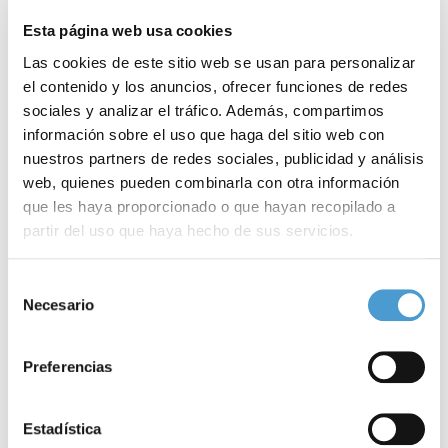
Esta página web usa cookies
Las cookies de este sitio web se usan para personalizar
el contenido y los anuncios, ofrecer funciones de redes
sociales y analizar el tráfico. Además, compartimos
información sobre el uso que haga del sitio web con
nuestros partners de redes sociales, publicidad y análisis
web, quienes pueden combinarla con otra información
que les haya proporcionado o que hayan recopilado a
partir del uso que haya hecho de sus servicios.
L
Para más información puede acceder a nuestra
política
Se buscan artistas para el Festival...
Selección
P
de cookies
.
Necesario
de
consentimiento
Preferencias
18 ENERO, 2021
DE INTERÉS
18
Estadística