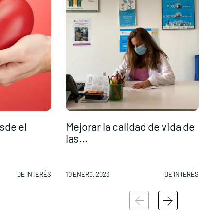
sde el
Mejorar la calidad de vida de
las...
E
DE INTERÉS
10 ENERO, 2023
DE INTERÉS
1