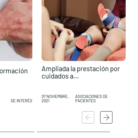
Ampliada la prestación por
 formación
cuidados a...
p
07 NOVIEMBRE,
ASOCIACIONES DE
DE INTERÉS
2021
PACIENTES
0