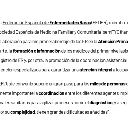
a
Federación Española de
Enfermedades Raras
(FEDER), miembro
ociedad Española de Medicina Familiar y Comunitaria
(semFYC) han
olaboración para mejorar el abordaje de las ER en la
Atención Prima
arte, la
formación e información
de los médicos del primer nivel asis
egistro de ER y, por otra, la promoción de la coordinación asistencial 
tención especializada para garantizar una
atención integral
a los pa
R, “este convenio supone un gran paso para los
miles de personas
q
mente importante la
coordinación
entre los diferentes agentes impl
onales sanitarios para agilizar procesos como el
diagnóstico
, y aseg
por su
complejidad
, tienen grandes dificultades añadidas”.