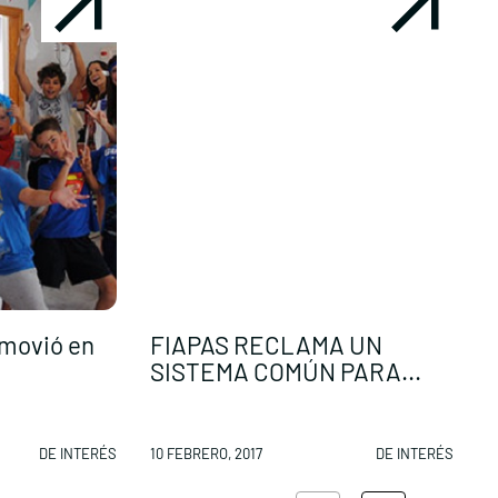
omovió en
FIAPAS RECLAMA UN
‘
SISTEMA COMÚN PARA...
P
DE INTERÉS
10 FEBRERO, 2017
DE INTERÉS
1