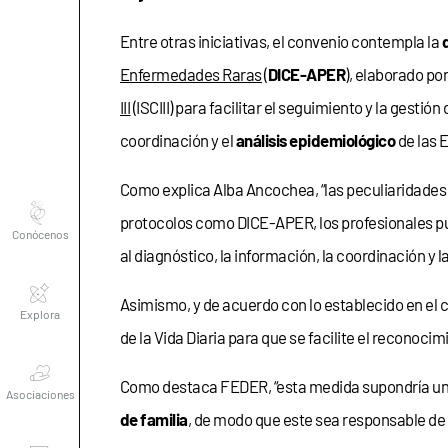
Entre otras iniciativas, el convenio contempla la
Enfermedades Raras
(
DICE-APER
), elaborado po
III
(ISCIII) para facilitar el seguimiento y la gesti
coordinación y el
análisis epidemiológico
de las 
Como explica Alba Ancochea, “las peculiaridades 
Conócenos
protocolos como DICE-APER, los profesionales 
al diagnóstico, la información, la coordinación y l
Explora
Asimismo, y de acuerdo con lo establecido en el 
de la Vida Diaria para que se facilite el reconoci
Asociaciones
Como destaca FEDER, “esta medida supondría u
de familia
, de modo que este sea responsable de 
Actualidad