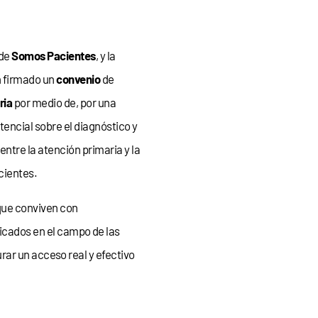
 de
Somos Pacientes
, y la
 firmado un
convenio
de
ria
por medio de, por una
tencial sobre el diagnóstico y
entre la atención primaria y la
cientes.
ue conviven con
icados en el campo de las
urar un acceso real y efectivo