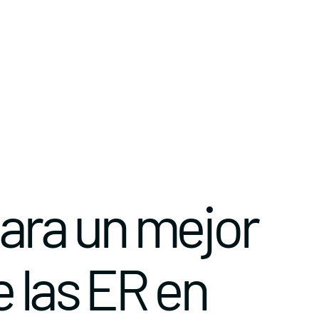
ara un mejor
 las ER en