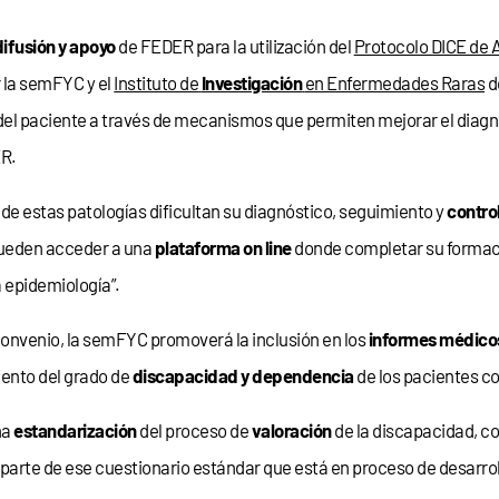
difusión y apoyo
de FEDER para la utilización del
Protocolo DICE de 
r la semFYC y el
Instituto de
Investigación
en Enfermedades Raras
d
ón del paciente a través de mecanismos que permiten mejorar el diagnó
ER.
de estas patologías dificultan su diagnóstico, seguimiento y
contro
pueden acceder a una
plataforma on line
donde completar su formac
a epidemiología”.
convenio, la semFYC promoverá la inclusión en los
informes médico
miento del grado de
discapacidad y dependencia
de los pacientes c
na
estandarización
del proceso de
valoración
de la discapacidad, co
parte de ese cuestionario estándar que está en proceso de desarro