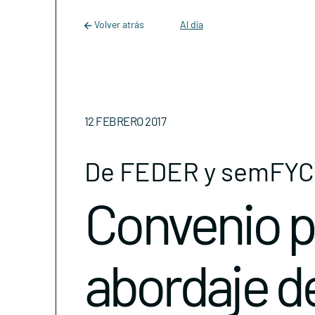
Main Navigation
Skip to content
Volver atrás
Al día
12 FEBRERO 2017
De FEDER y semFYC
Convenio p
abordaje de