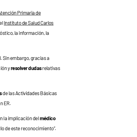
Atención Primaria de
el
Instituto de Salud Carlos
stico, la información, la
l
. Sin embargo, gracias a
ión y
resolver dudas
relativas
s
de las Actividades Básicas
on ER.
n la implicación del
médico
llo de este reconocimiento”.