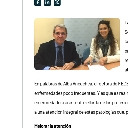
L
S
c
p
r
a
En palabras de Alba Ancochea, directora de FEDE
enfermedades poco frecuentes. Y es que es real
enfermedades raras, entre ellos la de los profesi
a una atención integral de estas patologías que, 
Mejorar la atención