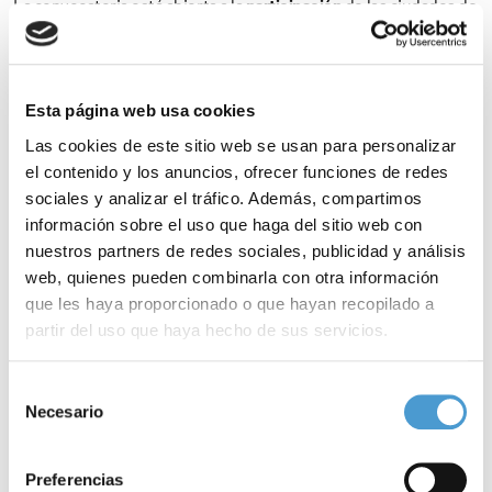
La convocatoria está abierta a la
participación
de las ciudades de
más de 50.000 habitantes
o núcleos de población formados por
dos o más localidades en el caso de los estados de la UE que no
tengan más de dos ciudades con más de 50.000
residentes
Esta página web usa cookies
censados.
Las cookies de este sitio web se usan para personalizar
el contenido y los anuncios, ofrecer funciones de redes
Como informa el CERMI, “las localidades que estén interesadas
sociales y analizar el tráfico. Además, compartimos
información sobre el uso que haga del sitio web con
en participar en esta iniciativa deberán superar primero una
fase
nuestros partners de redes sociales, publicidad y análisis
nacional
, de la que saldrán aquellas que posteriormente
web, quienes pueden combinarla con otra información
competirán con el resto de
candidaturas europeas
. Nuestro
que les haya proporcionado o que hayan recopilado a
partir del uso que haya hecho de sus servicios.
Comité será la entidad encargada de
nombrar y gestionar
un año
más el jurado responsable de la fase española”.
Para más información puede acceder a nuestra
política
Selección
de cookies
.
Necesario
de
La ciudad
ganadora
, que se dará a conocer por la Comisión
consentimiento
Europea el próximo 29 de noviembre, recibirá un premio de
Preferencias