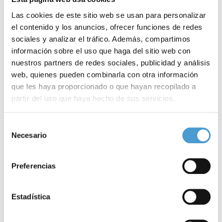
Las cookies de este sitio web se usan para personalizar
el contenido y los anuncios, ofrecer funciones de redes
sociales y analizar el tráfico. Además, compartimos
información sobre el uso que haga del sitio web con
nuestros partners de redes sociales, publicidad y análisis
web, quienes pueden combinarla con otra información
que les haya proporcionado o que hayan recopilado a
partir del uso que haya hecho de sus servicios.
El valor de la familia en la búsqueda...
E
Para más información puede acceder a nuestra
política
Selección
de cookies
.
Necesario
de
consentimiento
26 ENERO, 2024
DE INTERÉS
26
Preferencias
Estadística